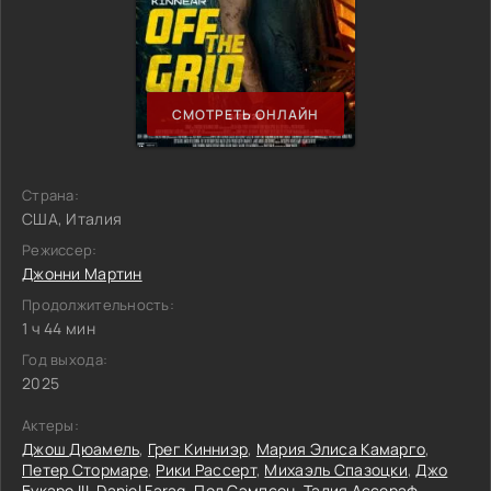
СМОТРЕТЬ ОНЛАЙН
Страна:
США, Италия
Режиссер:
Джонни Мартин
Продолжительность:
1 ч 44 мин
Год выхода:
2025
Актеры:
Джош Дюамель
,
Грег Кинниэр
,
Мария Элиса Камарго
,
Петер Стормаре
,
Рики Рассерт
,
Михаэль Спазоцки
,
Джо
Букаро III
,
Daniel Farag
,
Пол Сэмпсон
,
Талия Ассераф