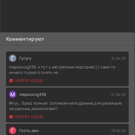
Комментируют
Г
Гугугу
21.04.26
mapcoxog339, и тут у кастрюльки пидгорае((( сами то
ничего годного снять не
ХЕЙТЕР (2026)
M
mapcoxog339
21.04.26
ФУуу... бред полный. сопливая мелодрамма для расияцких
неудачниц домохозяек!!
ХЕЙТЕР (2026)
Г
Гость ден
19.04.26