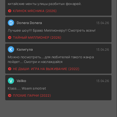
китайские менты улицы разбитых фонарей.
КЛИНОК МЯСНИКА (2026)
D
Donera Donera
13.04.26
Лучшее шоу!!! Браво Миллионеру!! Смотреть всем!
ТАЙНЫЙ МИЛЛИОНЕР (2026)
К
Калигула
13.04.26
Можно посмотреть....для любителей такого жанра
пойдет.... Смотри и наслаждайся
НЕ ДЫШИ: ИГРА НА ВЫЖИВАНИЕ (2022)
V
Valiko
13.04.26
Klass..... Wsem smotret
ПЛОХИЕ ПАРНИ (2022)