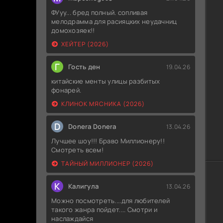
ФУуу... бред полный. сопливая
мелодрамма для расияцких неудачниц
домохозяек!!
ХЕЙТЕР (2026)
Г
Гость ден
19.04.26
китайские менты улицы разбитых
фонарей.
КЛИНОК МЯСНИКА (2026)
D
Donera Donera
13.04.26
Лучшее шоу!!! Браво Миллионеру!!
Смотреть всем!
ТАЙНЫЙ МИЛЛИОНЕР (2026)
К
Калигула
13.04.26
Можно посмотреть....для любителей
такого жанра пойдет.... Смотри и
наслаждайся