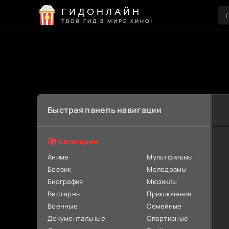
ГИДОНЛАЙН
ТВОЙ ГИД В МИРЕ КИНО!
Быстрая панель навигации
Категории
Аниме
Мультфильмы
Боевик
Мелодрамы
Биография
Мюзиклы
Вестерны
Приключения
Военные
Семейные
Документальные
Спортивные