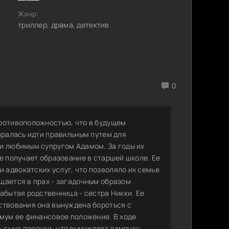
Жанр:
триллер, драма, детектив
0
противоположностью, что в будущем
аралась идти правильным путем для
и любимым супругом Адамом. За годы их
е получает образование в старшей школе. Ее
адвокатских услуг, что позволяло их семье
щается в прах - загадочным образом
абытая родственница - сестра Никки. Ее
ствования она вынуждена бороться с
имум ее финансовое положение. В ходе
 сына парочки, что вынуждает дамочку