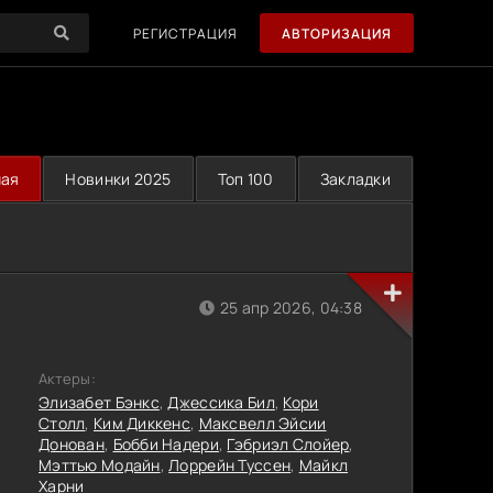
РЕГИСТРАЦИЯ
АВТОРИЗАЦИЯ
ная
Новинки 2025
Топ 100
Закладки
25 апр 2026, 04:38
Актеры:
Элизабет Бэнкс
,
Джессика Бил
,
Кори
Столл
,
Ким Диккенс
,
Максвелл Эйсии
Донован
,
Бобби Надери
,
Гэбриэл Слойер
,
Мэттью Модайн
,
Лоррейн Туссен
,
Майкл
эйг Гиллеспи
Харни