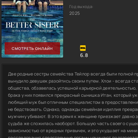
Год выхода:
2025
СМОТРЕТЬ ОНЛАЙН
6.8
Две родные сестры семейства Тейлор всегда были полной 
вынудило девушек разойтись своим путем. Хлои - всегда ст
общества, обзавелась успешной карьерной деятельностью, 
брака у них появился прекрасный сынишка Итан, который уж
любящий муж был отличным специалистом в предоставлении 
не бедствовать. Однако, однажды семейная идиллия превра
мужчину убивают. В это время к женщине приезжает давно з
судьба же сложилась наоборот. Большую часть своего суще
зависимостью от вредных привычек, и это ухудшает на мин
расследования следственные органы начинают подозревать