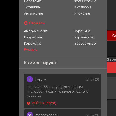
Советские
Французские
Турецкие
Китайские
Английские
Японские
Сериалы
Американские
Турецкие
C
Индийские
Украинские
Корейские
Зарубежные
Русские
Заре
Комментируют
Г
Гугугу
21.04.26
mapcoxog339, и тут у кастрюльки
пидгорае((( сами то ничего годного
снять не
ХЕЙТЕР (2026)
M
mapcoxog339
21.04.26