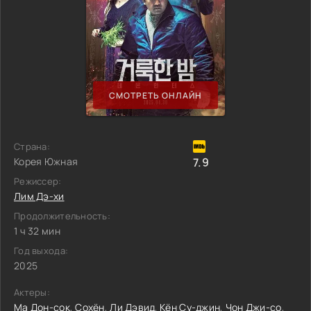
СМОТРЕТЬ ОНЛАЙН
Страна:
Корея Южная
7.9
Режиссер:
Лим Дэ-хи
Продолжительность:
1 ч 32 мин
Год выхода:
2025
Актеры:
Ма Дон-сок
,
Сохён
,
Ли Дэвид
,
Кён Су-джин
,
Чон Джи-со
,