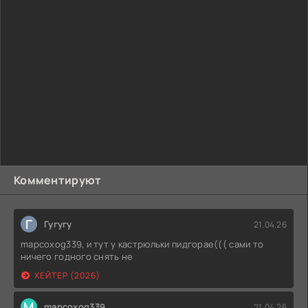
Комментируют
Г
Гугугу
21.04.26
mapcoxog339, и тут у кастрюльки пидгорае((( сами то
ничего годного снять не
ХЕЙТЕР (2026)
M
mapcoxog339
21.04.26