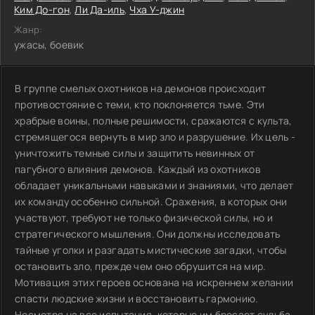
Ким До-гон
,
Ли Да-иль
,
Чха У-джин
Жанр:
ужасы, боевик
В группе смелых охотников на демонов происходит
противостояние с теми, кто поклоняется тьме. Эти
храбрые воины, полные решимости, сражаются с культа,
стремящегося вернуть в мир зло и разрушение. Их цель -
уничтожить темные силы и защитить невинных от
пагубного влияния демонов. Каждый из охотников
обладает уникальными навыками и знаниями, что делает
их команду особенно сильной. Сражения, в которых они
участвуют, требуют не только физической силы, но и
стратегического мышления. Они должны исследовать
тайные уголки и разгадать мистические загадки, чтобы
остановить зло, прежде чем оно обрушится на мир.
Мотивация этих героев основана на искреннем желании
спасти людские жизни и восстановить гармонию.
Несмотря на все испытания, которые им бросает судьба,