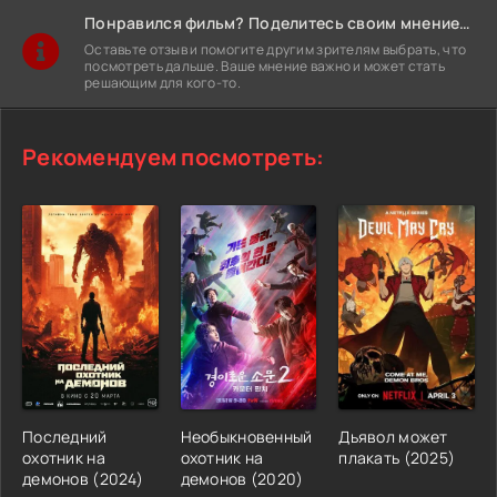
Понравился фильм? Поделитесь своим мнением!
Оставьте отзыв и помогите другим зрителям выбрать, что
посмотреть дальше. Ваше мнение важно и может стать
решающим для кого-то.
Рекомендуем посмотреть:
Последний
Необыкновенный
Дьявол может
охотник на
охотник на
плакать (2025)
демонов (2024)
демонов (2020)