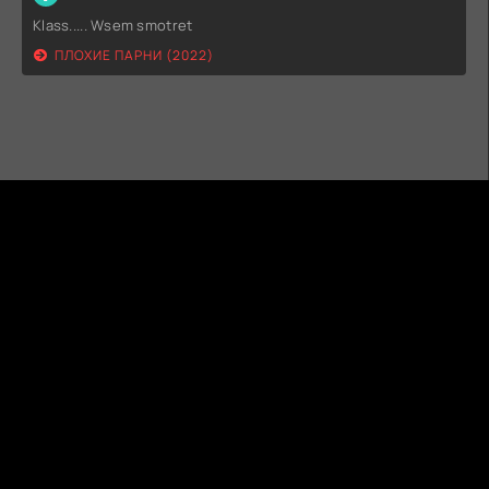
Klass..... Wsem smotret
ПЛОХИЕ ПАРНИ (2022)
ГИДОНЛАЙН
ТВОЙ ГИД В МИРЕ КИНО!
КАРТА