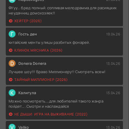
ФУуу... бред полный. сопливая мелодрамма для расияцких
неудачниц домохозяек!!
ХЕЙТЕР (2026)
Г
Гость ден
19.04.26
китайские менты улицы разбитых фонарей.
КЛИНОК МЯСНИКА (2026)
D
Donera Donera
13.04.26
Лучшее шоу!!! Браво Миллионеру!! Смотреть всем!
ТАЙНЫЙ МИЛЛИОНЕР (2026)
К
Калигула
13.04.26
Можно посмотреть....для любителей такого жанра
пойдет.... Смотри и наслаждайся
НЕ ДЫШИ: ИГРА НА ВЫЖИВАНИЕ (2022)
V
Valiko
13.04.26