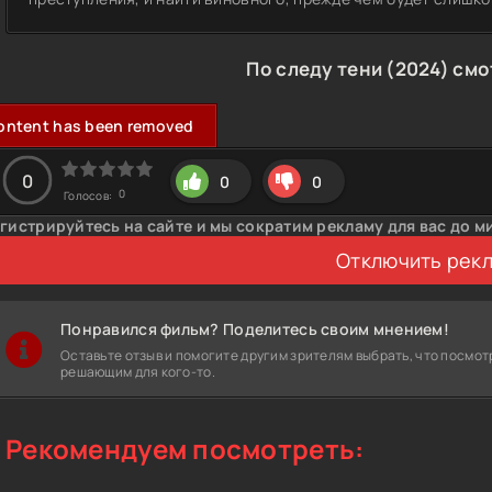
По следу тени (2024) см
ontent has been removed
0
0
0
0
Голосов:
гистрируйтесь на сайте и мы сократим рекламу для вас до м
Отключить рек
Понравился фильм? Поделитесь своим мнением!
Оставьте отзыв и помогите другим зрителям выбрать, что посмот
решающим для кого-то.
Рекомендуем посмотреть: