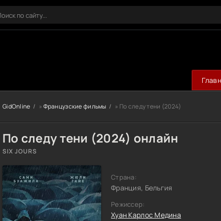
Глав
GidOnline
»
Французские фильмы
» По следу тени (2024)
По следу тени (2024) онлайн
SIX JOURS
Страна:
Франция, Бельгия
Режиссер:
Хуан Карлос Медина