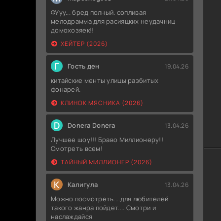
ФУуу... бред полный. сопливая
мелодрамма для расияцких неудачниц
домохозяек!!
ХЕЙТЕР (2026)
Г
Гость ден
19.04.26
китайские менты улицы разбитых
фонарей.
КЛИНОК МЯСНИКА (2026)
D
Donera Donera
13.04.26
Лучшее шоу!!! Браво Миллионеру!!
Смотреть всем!
ТАЙНЫЙ МИЛЛИОНЕР (2026)
К
Калигула
13.04.26
Можно посмотреть....для любителей
такого жанра пойдет.... Смотри и
наслаждайся