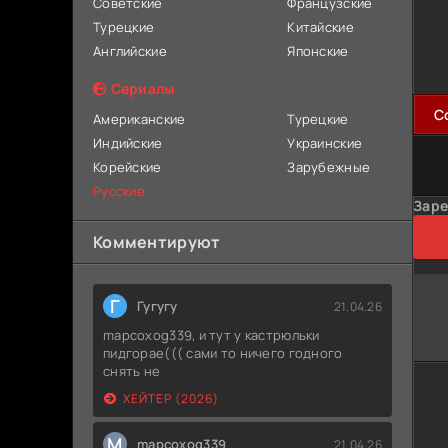
Советские
Французские
Турецкие
Китайские
Английские
Японские
Сериалы
C
Американские
Турецкие
Индийские
Украинские
Корейские
Зарубежные
Русские
Заре
Комментируют
Г
Гугугу
21.04.26
mapcoxog339, и тут у кастрюльки
пидгорае((( сами то ничего годного
снять не
ХЕЙТЕР (2026)
M
mapcoxog339
21.04.26