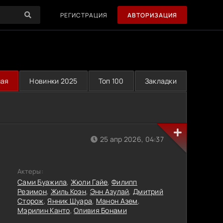
РЕГИСТРАЦИЯ
АВТОРИЗАЦИЯ
ная
Новинки 2025
Топ 100
Закладки
25 апр 2026, 04:37
Актеры:
Сами Буажила
,
Жюли Гайе
,
Филипп
Резимон
,
Жиль Коэн
,
Энн Азулай
,
Дмитрий
Сторож
,
Янник Шуара
,
Манон Азем
,
Мэрилин Канто
,
Оливия Бонами