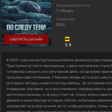
Продолжительность:
1 ч 35 мин
Год выхода:
2024
СМОТРЕТЬ ОНЛАЙН
5.9
В 2005 году инспектор полиции Малик занимался расследо
Преступник остался неуловимым, и дело постепенно стало б
готовилась закрыть это запутанное дело, когда вновь про
прошлым преступлением. У Малика теперь есть всего шесть 
разгадать загадку и выйти на след убийцы. За это время ин
очередную трагедию, но и восстановить справедливость дл
критически важным, и на кону стоит не только жизнь новог
давнюю и мучительную историю. Малик, испытывая давлени
направляет все свои усилия на то, чтобы разгадать тайны,
преступления, и найти виновного, прежде чем будет слишко