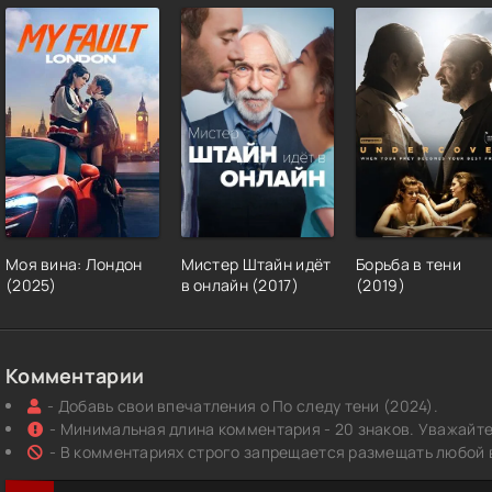
Моя вина: Лондон
Мистер Штайн идёт
Борьба в тени
(2025)
в онлайн (2017)
(2019)
Комментарии
- Добавь свои впечатления о По следу тени (2024).
- Минимальная длина комментария - 20 знаков. Уважайте 
- В комментариях строго запрещается размещать любой 