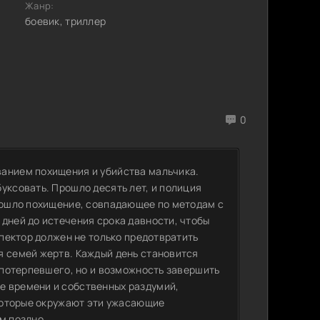
Жанр:
боевик, триллер
0
ванием похищения и убийства мальчика.
уксовать. Прошло десять лет, и полиция
изошло похищение, совпадающее по методам с
дней до истечения срока давности, чтобы
спектор должен не только предотвратить
я семей жертв. Каждый день становится
о потерпевшего, но и возможность завершить
е времени и собственных раздумий,
 которые окружают эти ужасающие
м поздно.