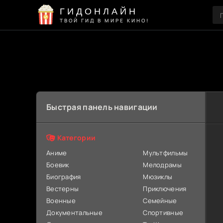
ГИДОНЛАЙН
ТВОЙ ГИД В МИРЕ КИНО!
Быстрая панель навигации
Категории
Аниме
Мультфильмы
Боевик
Мелодрамы
Биография
Мюзиклы
Вестерны
Приключения
Военные
Семейные
Документальные
Спортивные