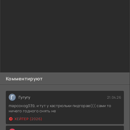
Комментируют
Г
Гугугу
21.04.26
mapcoxog339, и тут у кастрюльки пидгорае((( сами то
ничего годного снять не
ХЕЙТЕР (2026)