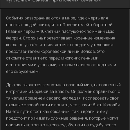
События разворачиваются в мире, где смерть для
простых людей приходит от Повелителей-оборотней.
Главный герой — 16-летний пастушонок по имени Дрю
Ферран. Его жизнь претерпевает коренные изменения,
когда он узнаёт, что является последним уцелевшим
представителем королевской линии Волков. Это
открытие ставит его перед многочисленными
испытаниями и угрозами, которые нависают над ним и
его окружением.
Дрю оказывается втянутым в опасный мир, наполненный
интригами и борьбой за власть. Он должен справиться с
тяжелым бременем своего наследия, исследовать свои
скрытые способности и понять, что значит быть Королём.
На его пути стоят как союзники, так и враги, и ему
предстоит принимать сложные решения, которые могут
повлиять не только на его судьбу, но и на судьбу всего