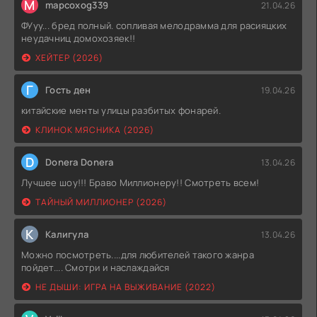
M
mapcoxog339
21.04.26
ФУуу... бред полный. сопливая мелодрамма для расияцких
неудачниц домохозяек!!
ХЕЙТЕР (2026)
Г
Гость ден
19.04.26
китайские менты улицы разбитых фонарей.
КЛИНОК МЯСНИКА (2026)
D
Donera Donera
13.04.26
Лучшее шоу!!! Браво Миллионеру!! Смотреть всем!
ТАЙНЫЙ МИЛЛИОНЕР (2026)
К
Калигула
13.04.26
Можно посмотреть....для любителей такого жанра
пойдет.... Смотри и наслаждайся
НЕ ДЫШИ: ИГРА НА ВЫЖИВАНИЕ (2022)