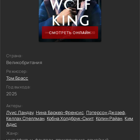
СМОТРЕТЬ ОНЛАЙН
Страна:
Великобритания
Режиссер:
Том Брасс
Год выхода:
2025
Актеры:
Луис Ландау
,
Нина Баркер-Френсис
,
Пэтерсон Джозеф
,
Келлах Спеллман
,
Кобна Холдбрук-Смит
,
Колин Райан
,
Ким
Адис
Жанр:
мультфильм, фэнтези, приключения, семейный