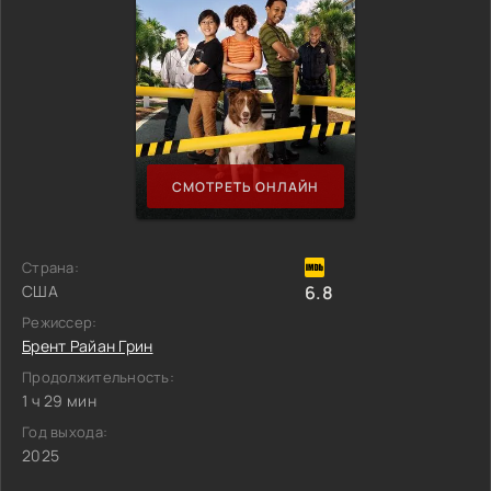
СМОТРЕТЬ ОНЛАЙН
Страна:
США
6.8
Режиссер:
Брент Райан Грин
Продолжительность:
1 ч 29 мин
Год выхода:
2025