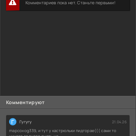
Комментариев пока нет. Станьте первыми!
Комментируют
Г
Гугугу
21.04.26
mapcoxog339, и тут у кастрюльки пидгорае((( сами то