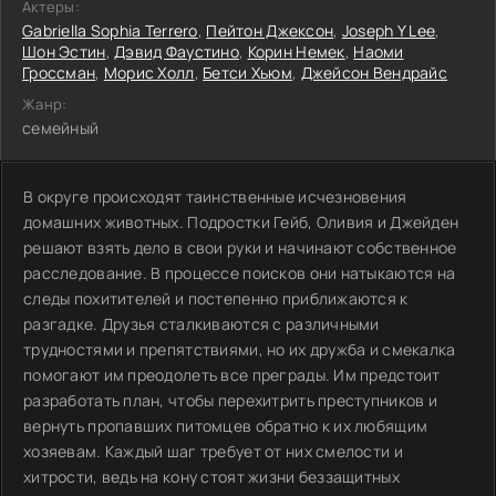
Актеры:
Gabriella Sophia Terrero
,
Пейтон Джексон
,
Joseph Y Lee
,
Шон Эстин
,
Дэвид Фаустино
,
Корин Немек
,
Наоми
Гроссман
,
Морис Холл
,
Бетси Хьюм
,
Джейсон Вендрайс
Жанр:
семейный
В округе происходят таинственные исчезновения
домашних животных. Подростки Гейб, Оливия и Джейден
решают взять дело в свои руки и начинают собственное
расследование. В процессе поисков они натыкаются на
следы похитителей и постепенно приближаются к
разгадке. Друзья сталкиваются с различными
трудностями и препятствиями, но их дружба и смекалка
помогают им преодолеть все преграды. Им предстоит
разработать план, чтобы перехитрить преступников и
вернуть пропавших питомцев обратно к их любящим
хозяевам. Каждый шаг требует от них смелости и
хитрости, ведь на кону стоят жизни беззащитных