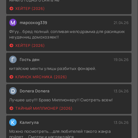
ничего годного снять не
ХЕЙТЕР (2026)
M
mapcoxog339
21.04.26
ФУуу... бред полный. сопливая мелодрамма для расияцких
неудачниц домохозяек!!
ХЕЙТЕР (2026)
Г
Гость ден
19.04.26
китайские менты улицы разбитых фонарей.
КЛИНОК МЯСНИКА (2026)
D
Donera Donera
13.04.26
Лучшее шоу!!! Браво Миллионеру!! Смотреть всем!
ТАЙНЫЙ МИЛЛИОНЕР (2026)
К
Калигула
13.04.26
Можно посмотреть....для любителей такого жанра
пойдет.... Смотри и наслаждайся