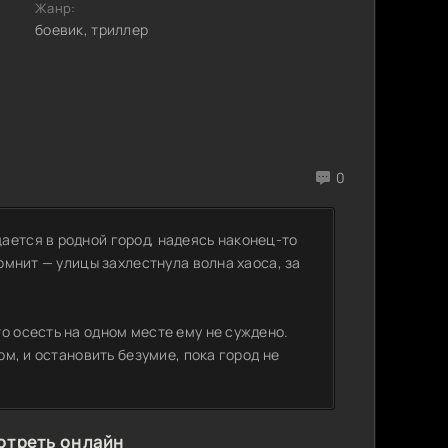
Жанр:
боевик, триллер
0
ается в родной город, надеясь наконец-то
помнит — улицы захлестнула волна хаоса, за
о осесть на одном месте ему не суждено.
ом, и остановить безумие, пока город не
отреть онлайн