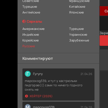
Советские
Французские
Турецкие
Китайские
C
Английские
Японские
Сериалы
Американские
Турецкие
Заре
Индийские
Украинские
Корейские
Зарубежные
Русские
Комментируют
Г
Гугугу
21.04.26
mapcoxog339, и тут у кастрюльки
пидгорае((( сами то ничего годного
снять не
ХЕЙТЕР (2026)
M
mapcoxog339
21.04.26