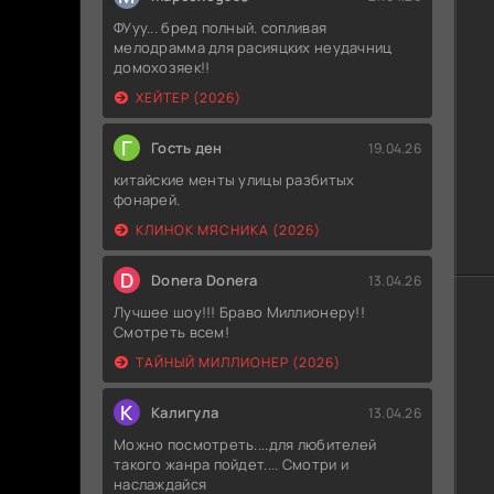
ФУуу... бред полный. сопливая
мелодрамма для расияцких неудачниц
домохозяек!!
ХЕЙТЕР (2026)
Г
Гость ден
19.04.26
китайские менты улицы разбитых
фонарей.
КЛИНОК МЯСНИКА (2026)
D
Donera Donera
13.04.26
Лучшее шоу!!! Браво Миллионеру!!
Смотреть всем!
ТАЙНЫЙ МИЛЛИОНЕР (2026)
К
Калигула
13.04.26
Можно посмотреть....для любителей
такого жанра пойдет.... Смотри и
наслаждайся