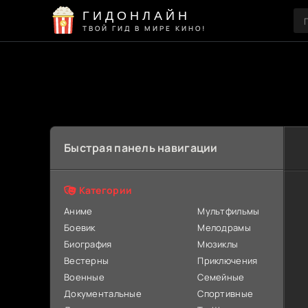
ГИДОНЛАЙН
ТВОЙ ГИД В МИРЕ КИНО!
Быстрая панель навигации
Категории
Аниме
Мультфильмы
Боевик
Мелодрамы
Биография
Мюзиклы
Вестерны
Приключения
Военные
Семейные
Документальные
Спортивные