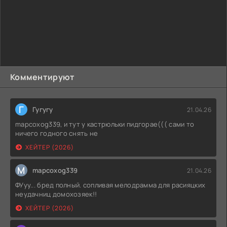
Комментируют
Г
Гугугу
21.04.26
mapcoxog339, и тут у кастрюльки пидгорае((( сами то
ничего годного снять не
ХЕЙТЕР (2026)
M
mapcoxog339
21.04.26
ФУуу... бред полный. сопливая мелодрамма для расияцких
неудачниц домохозяек!!
ХЕЙТЕР (2026)