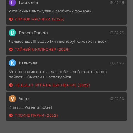
Г
Гость ден
19.04.26
китайские менты улицы разбитых фонарей.
КЛИНОК МЯСНИКА (2026)
D
Donera Donera
13.04.26
Лучшее шоу!!! Браво Миллионеру!! Смотреть всем!
ТАЙНЫЙ МИЛЛИОНЕР (2026)
К
Калигула
13.04.26
Можно посмотреть....для любителей такого жанра
пойдет.... Смотри и наслаждайся
НЕ ДЫШИ: ИГРА НА ВЫЖИВАНИЕ (2022)
V
Valiko
13.04.26
Klass..... Wsem smotret
ПЛОХИЕ ПАРНИ (2022)