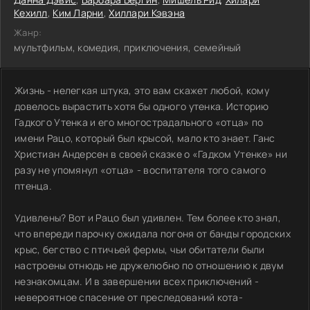
Кехилл
,
Ким Ларни
,
Хиллари Кэвэна
Жанр:
мультфильм, комедия, приключения, семейный
Жизнь - нелегкая штука, это вам скажет любой, кому
довелось вырастить хотя бы одного утенка. Историю
Гадкого Утенка и его многострадального «отца» по
имени Рацо, который был крысой, мало кто знает. Ганс
Христиан Андерсен в своей сказке о «Гадком Утенке» ни
разу не упомянул «отца» - воспитателя того самого
птенца.
Удивлены? Вот и Рацо был удивлен. Тем более кто знал,
что впереди парочку ожидала погоня от банды городских
крыс, бегство с птичьей фермы, чьи обитатели были
настроены отнюдь не дружелюбно по отношению к двум
незнакомцам. И в завершении всех приключений -
невероятное спасение от преследований кота-