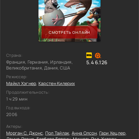
СМОТРЕТЬ ОНЛАЙН
Страна:
Франция, Германия, Ирландия,
5.4
6.126
Великобритания, Дания, США
Режиссер:
Майкл Хэгнер
,
Карстен Килерих
Продолжительность:
1 ч 29 мин
Год выхода:
2006
Актеры:
Морган С. Джонс
,
Пол Тайлак
,
Анна Олсон
,
Гари Хецлер
,
Данна Дэвис
,
Барбара Бергин
,
Мишель Рид
,
Хилари