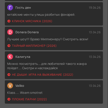
Г
Гость ден
19.04.26
китайские менты улицы разбитых фонарей.
КЛИНОК МЯСНИКА (2026)
D
Donera Donera
13.04.26
Лучшее шоу!!! Браво Миллионеру!! Смотреть всем!
ТАЙНЫЙ МИЛЛИОНЕР (2026)
К
Калигула
13.04.26
Можно посмотреть....для любителей такого жанра
пойдет.... Смотри и наслаждайся
НЕ ДЫШИ: ИГРА НА ВЫЖИВАНИЕ (2022)
V
Valiko
13.04.26
Klass..... Wsem smotret
ПЛОХИЕ ПАРНИ (2022)