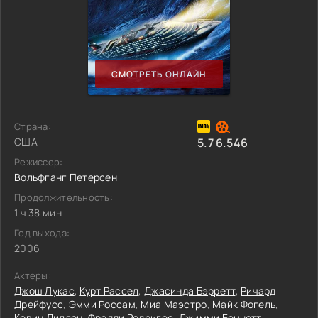
СМОТРЕТЬ ОНЛАЙН
Страна:
США
5.7
6.546
Режиссер:
Вольфганг Петерсен
Продолжительность:
1 ч 38 мин
Год выхода:
2006
Актеры:
Джош Лукас
,
Курт Рассел
,
Джасинда Бэрретт
,
Ричард
Дрейфусс
,
Эмми Россам
,
Миа Маэстро
,
Майк Фогель
,
Кевин Диллон
,
Фредди Родригес
,
Джимми Беннетт