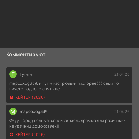
Комментируют
Г
Гугугу
21.04.26
mapcoxog339, и тут у кастрюльки пидгорае((( сами то
ничего годного снять не
ХЕЙТЕР (2026)
M
mapcoxog339
21.04.26
ФУуу... бред полный. сопливая мелодрамма для расияцких
неудачниц домохозяек!!
ХЕЙТЕР (2026)