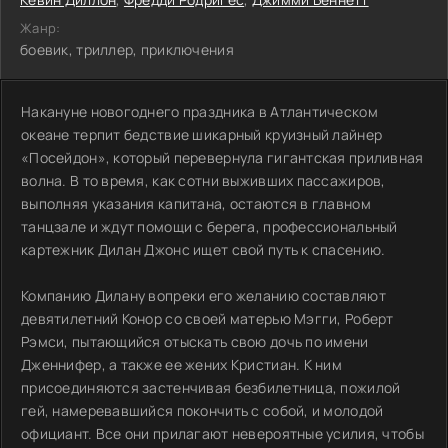
Жанр:
боевик, триллер, приключения
Накануне новогоднего праздника в Атлантическом
океане терпит бедствие шикарный круизный лайнер
«Посейдон», который перевернула гигантская приливная
волна. В то время, как сотни выживших пассажиров,
выполняя указания капитана, остаются в главном
танцзале и ждут помощи с берега, профессиональный
картежник Дилан Джонс ищет свой путь к спасению.
Компанию Дилану вопреки его желанию составляют
девятилетний Конор со своей матерью Мэгги, Роберт
Рэмси, пытающийся отыскать свою дочь по имени
Дженнифер, а также ее жених Кристиан. К ним
присоединяются застенчивая безбилетница, пожилой
гей, намеревавшийся покончить с собой, и молодой
официант. Все они прилагают невероятные усилия, чтобы