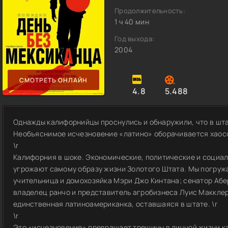
Продолжительность:
1 ч 40 мин
Год выхода:
2004
СМОТРЕТЬ ОНЛАЙН
4.8
5.488
Однажды калифорнийцы проснулись и обнаружили, что в шта
Необъяснимое исчезновение «латино» оборачивается хаосом
\r
Калифорния в шоке. Экономические, политические и социа
угрожают самому образу жизни Золотого Штата. Мы погруж
учительница и домохозяйка Мэри Джо Кинтана; сенатор Аб
владелец ранчо и представитель агробизнеса Луис Макклер;
единственная латиноамериканка, оставшаяся в штате. \r
\r
Это «исчезновение» превращает трещины в личной жизни ка