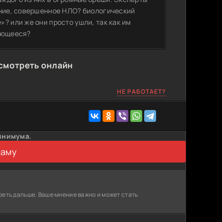
ение, совершенное НЛО? биологический
? или же они просто ушли, так как им
меющееся?
 смотреть онлайн
НЕ РАБОТАЕТ?
инимума.
ламу
реть дальше. Ваше мнение важно и может стать