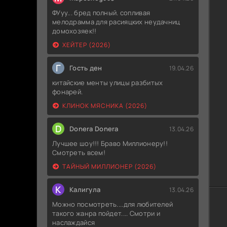
ФУуу... бред полный. сопливая
мелодрамма для расияцких неудачниц
домохозяек!!
ХЕЙТЕР (2026)
Г
Гость ден
19.04.26
китайские менты улицы разбитых
фонарей.
КЛИНОК МЯСНИКА (2026)
D
Donera Donera
13.04.26
Лучшее шоу!!! Браво Миллионеру!!
Смотреть всем!
ТАЙНЫЙ МИЛЛИОНЕР (2026)
К
Калигула
13.04.26
Можно посмотреть....для любителей
такого жанра пойдет.... Смотри и
наслаждайся