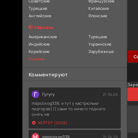
Советские
Французские
Турецкие
Китайские
Английские
Японские
Сериалы
Американские
Турецкие
Индийские
Украинские
Корейские
Зарубежные
C
Русские
Комментируют
Заре
Г
Гугугу
21.04.26
mapcoxog339, и тут у кастрюльки
пидгорае((( сами то ничего годного
снять не
ХЕЙТЕР (2026)
M
mapcoxog339
21.04.26