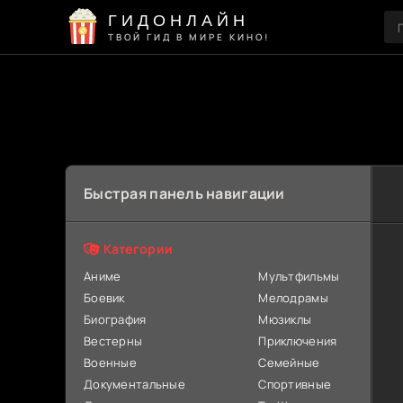
ГИДОНЛАЙН
ТВОЙ ГИД В МИРЕ КИНО!
Быстрая панель навигации
Категории
Аниме
Мультфильмы
Боевик
Мелодрамы
Биография
Мюзиклы
Вестерны
Приключения
Военные
Семейные
Документальные
Спортивные