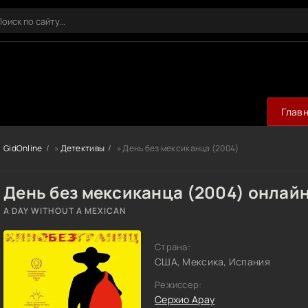
Глав
GidOnline
»
Детективы
» День без мексиканца (2004)
День без мексиканца (2004) онлай
A DAY WITHOUT A MEXICAN
Страна:
США, Мексика, Испания
Режиссер:
Серхио Арау