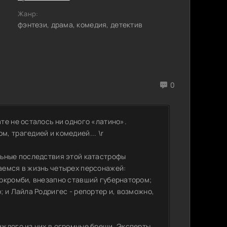
Жанр:
фэнтези, драма, комедия, детектив
0
те не осталось ни одного «латино».
, трагедией и комедией... \r
льные последствия этой катастрофы
аемся в жизнь четырех персонажей:
еркромби, внезапно ставший губернатором;
 и Лайла Родригес - репортер и, возможно,
ждого из них в огромные бреши. Эксперты