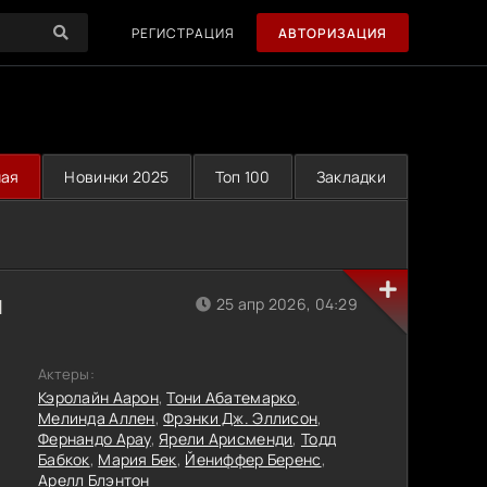
РЕГИСТРАЦИЯ
АВТОРИЗАЦИЯ
ная
Новинки 2025
Топ 100
Закладки
н
25 апр 2026, 04:29
Актеры:
Кэролайн Аарон
,
Тони Абатемарко
,
Мелинда Аллен
,
Фрэнки Дж. Эллисон
,
Фернандо Арау
,
Ярели Арисменди
,
Тодд
Бабкок
,
Мария Бек
,
Йениффер Беренс
,
Арелл Блэнтон