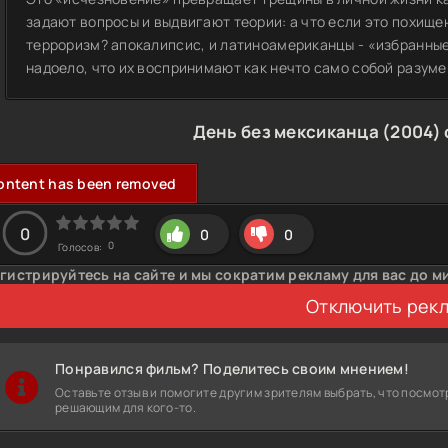
задают вопросы и выдвигают теории: а что если это похищ
терроризм? апокалипсис, и латиноамериканцы - «избранные»
надоело, что их воспринимают как нечто само собой разу
День без мексиканца (2004)
ontent has been removed
0
0
0
0
Голосов:
гистрируйтесь на сайте и мы сократим рекламу для вас до м
Отключить рек
Понравился фильм? Поделитесь своим мнением!
Оставьте отзыв и помогите другим зрителям выбрать, что посмот
решающим для кого-то.