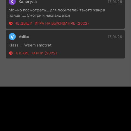
К
Калигула
13.04.26
Можно посмотреть....для любителей такого жанра
пойдет.... Смотри и наслаждайся
НЕ ДЫШИ: ИГРА НА ВЫЖИВАНИЕ (2022)
V
Valiko
13.04.26
Klass..... Wsem smotret
ПЛОХИЕ ПАРНИ (2022)