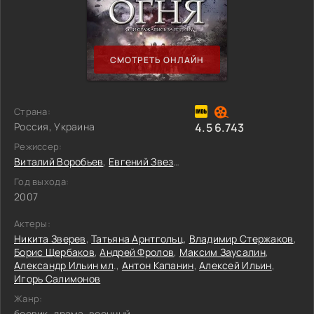
СМОТРЕТЬ ОНЛАЙН
Страна:
Россия, Украина
4.5
6.743
Режиссер:
Виталий Воробьев
,
Евгений Звездаков
Год выхода:
2007
Актеры:
Никита Зверев
,
Татьяна Арнтгольц
,
Владимир Стержаков
,
Борис Щербаков
,
Андрей Фролов
,
Максим Заусалин
,
Александр Ильин мл
.,
Антон Капанин
,
Алексей Ильин
,
Игорь Салимонов
Жанр:
боевик, драма, военный