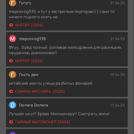
Г
Гугугу
21.04.26
mapcoxog339, и тут у кастрюльки пидгорае((( сами то
ничего годного снять не
ХЕЙТЕР (2026)
M
mapcoxog339
21.04.26
ФУуу... бред полный. сопливая мелодрамма для расияцких
неудачниц домохозяек!!
ХЕЙТЕР (2026)
Г
Гость ден
19.04.26
китайские менты улицы разбитых фонарей.
КЛИНОК МЯСНИКА (2026)
D
Donera Donera
13.04.26
Лучшее шоу!!! Браво Миллионеру!! Смотреть всем!
ТАЙНЫЙ МИЛЛИОНЕР (2026)