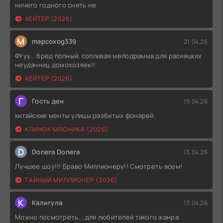
ничего годного снять не
ХЕЙТЕР (2026)
M
mapcoxog339
21.04.26
ФУуу... бред полный. сопливая мелодрамма для расияцких
неудачниц домохозяек!!
ХЕЙТЕР (2026)
Г
Гость ден
19.04.26
китайские менты улицы разбитых фонарей.
КЛИНОК МЯСНИКА (2026)
D
Donera Donera
13.04.26
Лучшее шоу!!! Браво Миллионеру!! Смотреть всем!
ТАЙНЫЙ МИЛЛИОНЕР (2026)
К
Калигула
13.04.26
Можно посмотреть....для любителей такого жанра