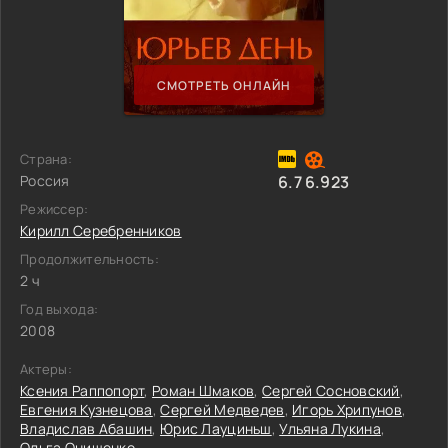
СМОТРЕТЬ ОНЛАЙН
Страна:
Россия
6.7
6.923
Режиссер:
Кирилл Серебренников
Продолжительность:
2 ч
Год выхода:
2008
Актеры:
Ксения Раппопорт
,
Роман Шмаков
,
Сергей Сосновский
,
Евгения Кузнецова
,
Сергей Медведев
,
Игорь Хрипунов
,
Владислав Абашин
,
Юрис Лауциньш
,
Ульяна Лукина
,
Ольга Онищенко