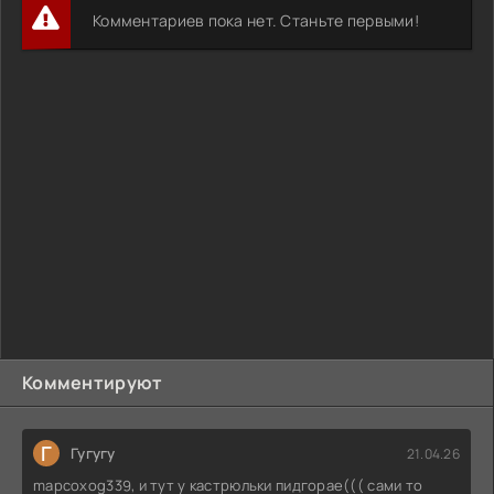
Комментариев пока нет. Станьте первыми!
Комментируют
Г
Гугугу
21.04.26
mapcoxog339, и тут у кастрюльки пидгорае((( сами то