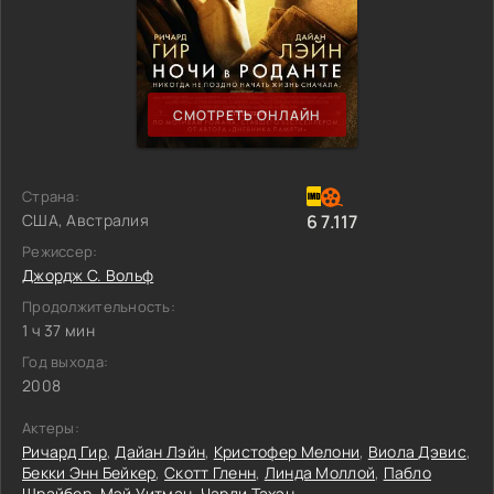
СМОТРЕТЬ ОНЛАЙН
Страна:
США, Австралия
6
7.117
Режиссер:
Джордж С. Вольф
Продолжительность:
1 ч 37 мин
Год выхода:
2008
Актеры:
Ричард Гир
,
Дайан Лэйн
,
Кристофер Мелони
,
Виола Дэвис
,
Бекки Энн Бейкер
,
Скотт Гленн
,
Линда Моллой
,
Пабло
Шрайбер
,
Мэй Уитман
,
Чарли Тахэн