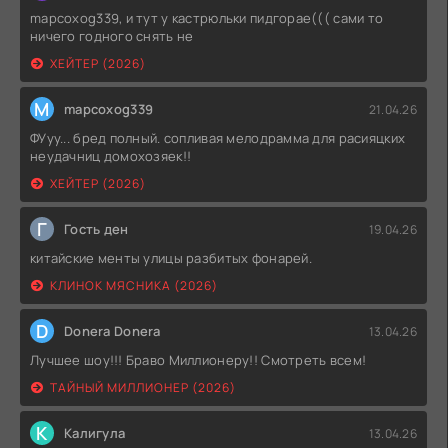
Г
Гугугу
21.04.26
mapcoxog339, и тут у кастрюльки пидгорае((( сами то
ничего годного снять не
ХЕЙТЕР (2026)
M
mapcoxog339
21.04.26
ФУуу... бред полный. сопливая мелодрамма для расияцких
неудачниц домохозяек!!
ХЕЙТЕР (2026)
Г
Гость ден
19.04.26
китайские менты улицы разбитых фонарей.
КЛИНОК МЯСНИКА (2026)
D
Donera Donera
13.04.26
Лучшее шоу!!! Браво Миллионеру!! Смотреть всем!
ТАЙНЫЙ МИЛЛИОНЕР (2026)
К
Калигула
13.04.26